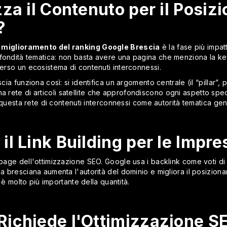
za il Contenuto per il Posi
?
l
miglioramento del ranking Google Brescia
è la fase più impat
ofondità tematica: non basta avere una pagina che menziona la k
verso un ecosistema di contenuti interconnessi.
scia funziona così: si identifica un argomento centrale (il “pillar”,
a rete di articoli satellite che approfondiscono ogni aspetto specific
gge questa rete di contenuti interconnessi come autorità tematica 
l Link Building per le Impre
-page dell'ottimizzazione SEO. Google usa i backlink come voti di f
sa bresciana aumenta l'autorità del dominio e migliora il posizion
tà è molto più importante della quantità.
ichiede l'Ottimizzazione S