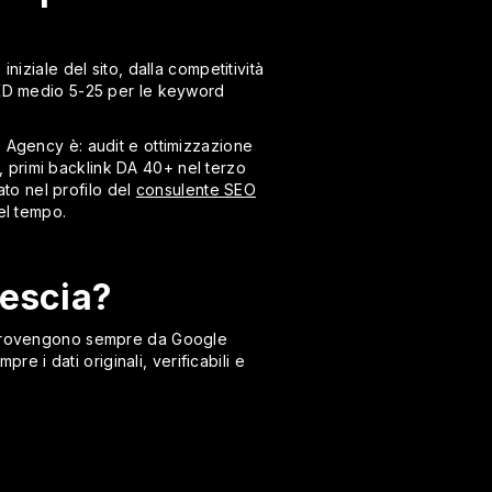
iziale del sito, dalla competitività
n KD medio 5-25 per le keyword
e Agency è: audit e ottimizzazione
 primi backlink DA 40+ nel terzo
ato nel profilo del
consulente SEO
nel tempo.
rescia?
li provengono sempre da Google
 i dati originali, verificabili e