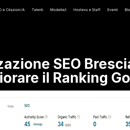
 e Citazioni IA
Talenti
Modelle/i
Hostess e Staff
Eventi
Bl
zazione SEO Bresc
iorare il Ranking G