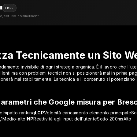
l
FREE
roject. No commitment.
zza Tecnicamente un Sito We
ondamento invisibile di ogni strategia organica. È il lavoro che 
lenti ma con problemi tecnici non si posizionerà mai in prima pag
onerà mai stabilitamente. La tecnica e il contenuto si potenziano
 parametri che Google misura per Bres
eImpatto ranking
LCP
Velocità caricamento elemento principaleSo
0,1Medio-alto
INP
Reattività agli input dell'utenteSotto 200msAlto