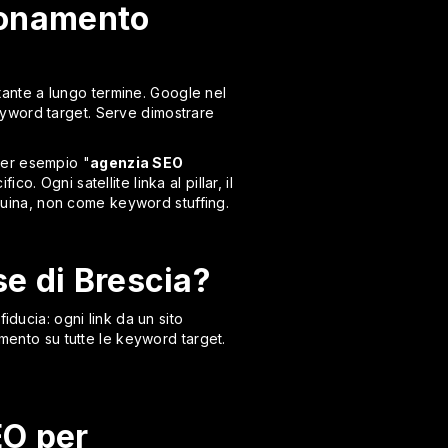
zionamento
tante a lungo termine. Google nel
eyword target. Serve dimostrare
 per esempio "
agenzia SEO
o. Ogni satellite linka al pillar, il
genuina, non come keyword stuffing.
se di Brescia?
iducia: ogni link da un sito
amento su tutte le keyword target.
EO per