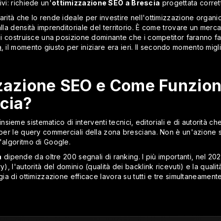
vi: richiede un'
ottimizzazione SEO a Brescia
progettata corret
arità che lo rende ideale per investire nell'ottimizzazione organi
alla densità imprenditoriale del territorio. È come trovare un me
oggi costruisce una posizione dominante che i competitor faranno f
a
, il momento giusto per iniziare era ieri. Il secondo momento mig
zzazione SEO e Come Funzion
scia?
insieme sistematico di interventi tecnici, editoriali e di autorità che 
e per le query commerciali della zona bresciana. Non è un'azione
'algoritmo di Google.
a
dipende da oltre 200 segnali di ranking. I più importanti, nel 20
y), l'autorità del dominio (qualità dei backlink ricevuti) e la qualit
gia di ottimizzazione efficace lavora su tutti e tre simultaneamente