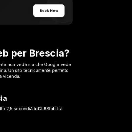
Book Now
b per Brescia?
l'utente non vede ma che Google vede
ina. Un sito tecnicamente perfetto
 a vicenda.
cia
tto 2,5 secondiAlto
CLS
Stabilità