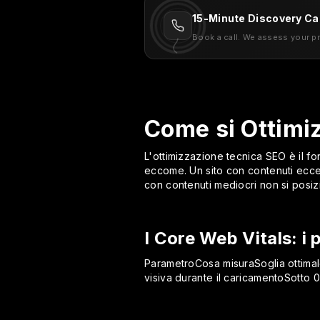
15-Minute Discovery Cal
Book a call. We assess your p
Come si Ottimi
L'ottimizzazione tecnica SEO è il f
eccome. Un sito con contenuti eccel
con contenuti mediocri non si posizi
I Core Web Vitals: i
ParametroCosa misuraSoglia ottimal
visiva durante il caricamentoSotto 