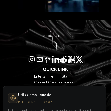
QUICK LINK
Entertainment
Staff
Content Creation
Talents
SEO & AI Citation
Blogs
Models
About Us
Utilizziamo i cookie
Event Planner
Contact
PREFERENZE PRIVACY
Usiamo cookie per migliorare l'esperienza, analizzare il